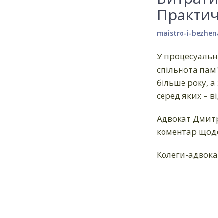
Практич
maistro-i-bezhen
У процесуально
спільнота пам'
більше року, 
серед яких – 
Адвокат Дмитр
коментар щодо 
Колеги-адвока