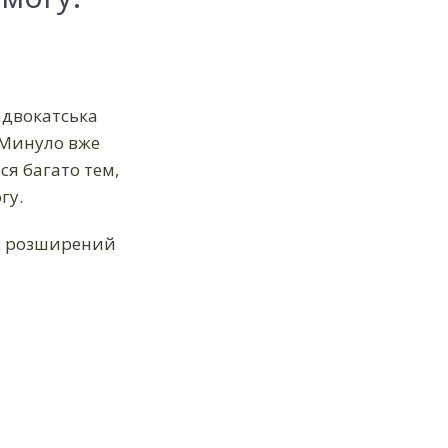
 адвокатська
. Минуло вже
ся багато тем,
гу.
ає розширений